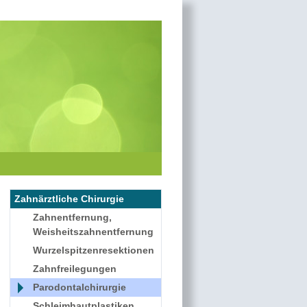
Zahnärztliche Chirurgie
Zahnentfernung,
Weisheitszahnentfernung
Wurzelspitzenresektionen
Zahnfreilegungen
Parodontalchirurgie
Schleimhautplastiken